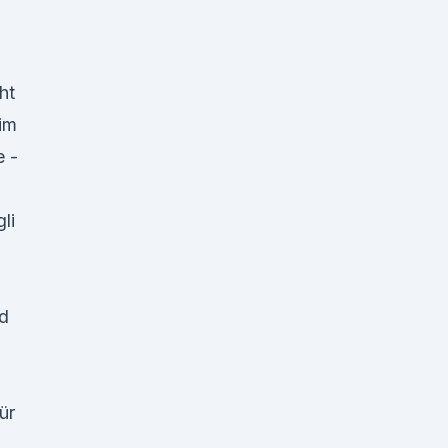
ht
im
e -
li
nd
ür