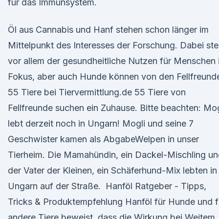
für das Immunsystem.
Öl aus Cannabis und Hanf stehen schon länger im
Mittelpunkt des Interesses der Forschung. Dabei ste
vor allem der gesundheitliche Nutzen für Menschen 
Fokus, aber auch Hunde können von den Fellfreund
55 Tiere bei Tiervermittlung.de 55 Tiere von
Fellfreunde suchen ein Zuhause. Bitte beachten: Mog
lebt derzeit noch in Ungarn! Mogli und seine 7
Geschwister kamen als AbgabeWelpen in unser
Tierheim. Die Mamahündin, ein Dackel-Mischling u
der Vater der Kleinen, ein Schäferhund-Mix lebten in
Ungarn auf der Straße. ️ Hanföl Ratgeber - Tipps,
Tricks & Produktempfehlung Hanföl für Hunde und f
andere Tiere beweist, dass die Wirkung bei Weitem