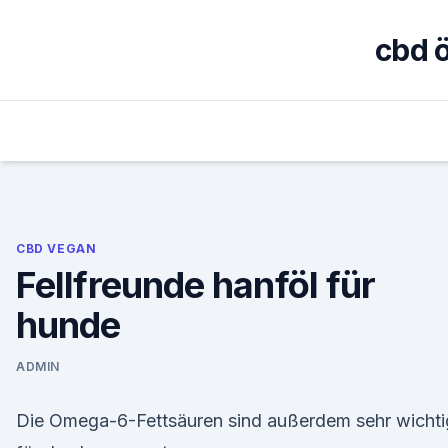
Skip
to
cbd 
content
CBD VEGAN
Fellfreunde hanföl für
hunde
ADMIN
Die Omega-6-Fettsäuren sind außerdem sehr wichti