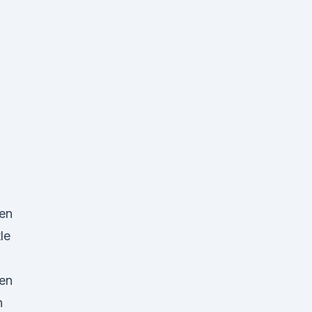
en
le
en
n