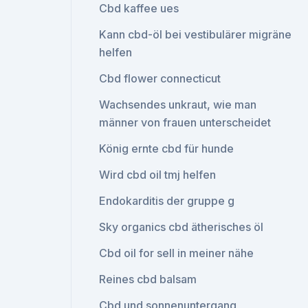
Cbd kaffee ues
Kann cbd-öl bei vestibulärer migräne
helfen
Cbd flower connecticut
Wachsendes unkraut, wie man
männer von frauen unterscheidet
König ernte cbd für hunde
Wird cbd oil tmj helfen
Endokarditis der gruppe g
Sky organics cbd ätherisches öl
Cbd oil for sell in meiner nähe
Reines cbd balsam
Cbd und sonnenuntergang