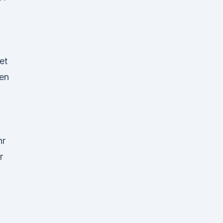
et
den
hr
r
|