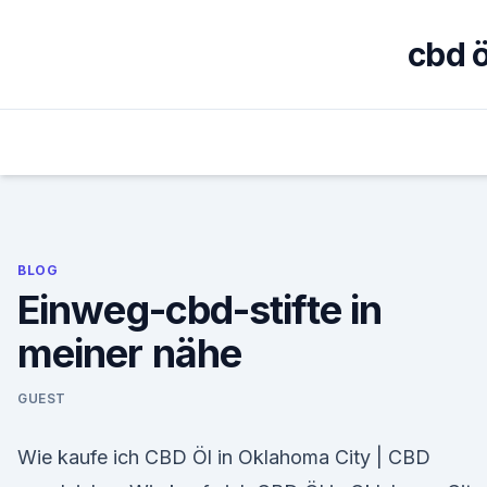
Skip
to
cbd 
content
BLOG
Einweg-cbd-stifte in
meiner nähe
GUEST
Wie kaufe ich CBD Öl in Oklahoma City | CBD