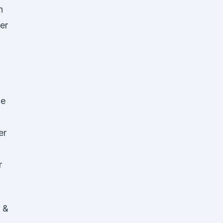
n
er
he
er
r
 &