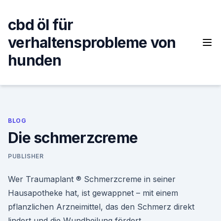
Skip
to
cbd öl für
content
verhaltensprobleme von
hunden
BLOG
Die schmerzcreme
PUBLISHER
Wer Traumaplant ® Schmerzcreme in seiner
Hausapotheke hat, ist gewappnet – mit einem
pflanzlichen Arzneimittel, das den Schmerz direkt
lindert und die Wundheilung fördert.