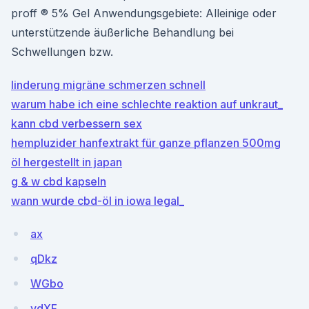
proff ® 5% Gel Anwendungsgebiete: Alleinige oder
unterstützende äußerliche Behandlung bei
Schwellungen bzw.
linderung migräne schmerzen schnell
warum habe ich eine schlechte reaktion auf unkraut_
kann cbd verbessern sex
hempluzider hanfextrakt für ganze pflanzen 500mg
öl hergestellt in japan
g & w cbd kapseln
wann wurde cbd-öl in iowa legal_
ax
qDkz
WGbo
ydXF