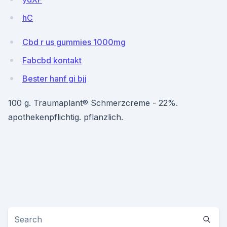
hC
Cbd r us gummies 1000mg
Fabcbd kontakt
Bester hanf gi bjj
100 g. Traumaplant® Schmerzcreme - 22%.
apothekenpflichtig. pflanzlich.