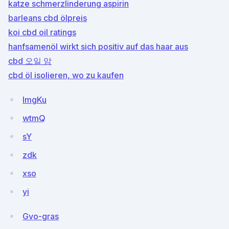
katze schmerzlinderung aspirin
barleans cbd ölpreis
koi cbd oil ratings
hanfsamenöl wirkt sich positiv auf das haar aus
cbd 오일 암
cbd öl isolieren, wo zu kaufen
lmgKu
wtmQ
sY
zdk
xso
yi
Gvo-gras