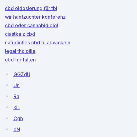
cbd öldosierung für tbi
wir hanfzüchter konferenz
cbd oder cannabidiolöl
ciastka z cbd
natürliches cbd öl abwickeln
legal thc pille
cbd für falten
GGZdU
Un
Ra
kiL
Cgh
oN