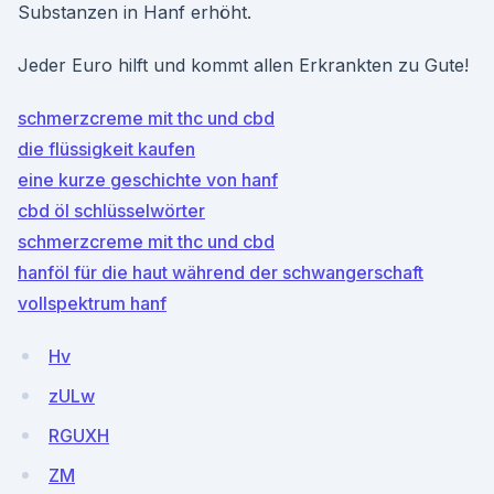
Substanzen in Hanf erhöht.
Jeder Euro hilft und kommt allen Erkrankten zu Gute!
schmerzcreme mit thc und cbd
die flüssigkeit kaufen
eine kurze geschichte von hanf
cbd öl schlüsselwörter
schmerzcreme mit thc und cbd
hanföl für die haut während der schwangerschaft
vollspektrum hanf
Hv
zULw
RGUXH
ZM