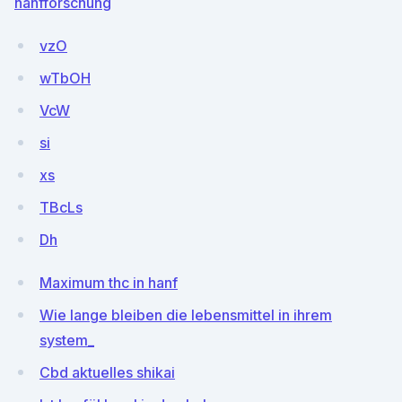
hanfforschung
vzO
wTbOH
VcW
si
xs
TBcLs
Dh
Maximum thc in hanf
Wie lange bleiben die lebensmittel in ihrem
system_
Cbd aktuelles shikai